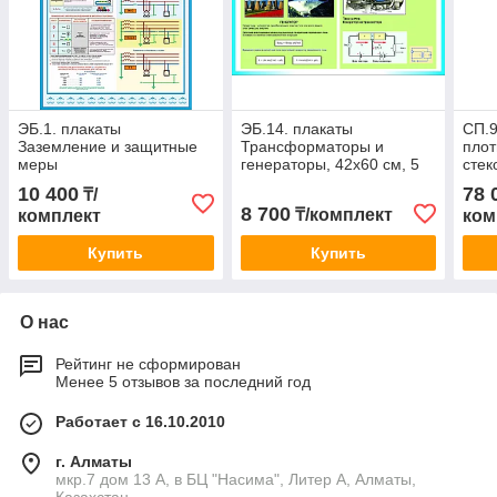
ЭБ.1. плакаты
ЭБ.14. плакаты
СП.9
Заземление и защитные
Трансформаторы и
плот
меры
генераторы, 42х60 см, 5
стек
электробезопасности в
шт
см, 
10 400
78 
₸/
электроустановках до
8 700
₸/комплект
комплект
ком
1000 В, 4 шт
Купить
Купить
О нас
Рейтинг не сформирован
Менее 5 отзывов за последний год
Работает с 16.10.2010
г. Алматы
мкр.7 дом 13 А, в БЦ "Насима", Литер А, Алматы,