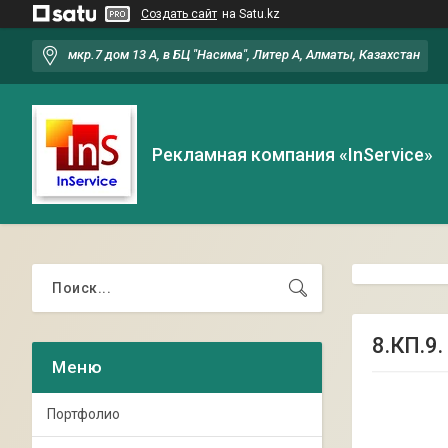
Создать сайт
на Satu.kz
мкр.7 дом 13 А, в БЦ "Насима", Литер А, Алматы, Казахстан
Рекламная компания «InService»
8.КП.9
Портфолио