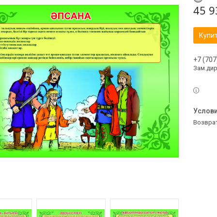
45 9
Купи
+7 (707
Зам.ди
возвра