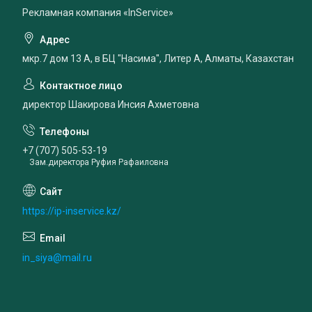
Рекламная компания «InService»
мкр.7 дом 13 А, в БЦ "Насима", Литер А, Алматы, Казахстан
директор Шакирова Инсия Ахметовна
+7 (707) 505-53-19
Зам.директора Руфия Рафаиловна
https://ip-inservice.kz/
in_siya@mail.ru