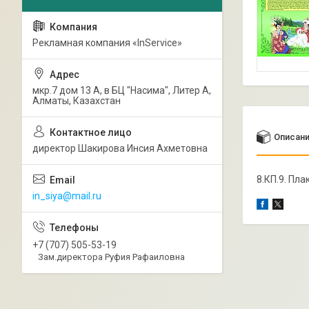
Рекламная компания «InService»
мкр.7 дом 13 А, в БЦ "Насима", Литер А,
Алматы, Казахстан
Описан
директор Шакирова Инсия Ахметовна
8.КП.9. Пла
in_siya@mail.ru
+7 (707) 505-53-19
Зам.директора Руфия Рафаиловна