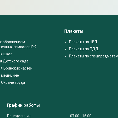
Плакаты
 изображением
Плакаты по НВП
твенных символов РК
Плакаты по ПДД
ля школ
Плакаты по спецпредмета
я Детского сада
я Воинских частей
о медицине
 Охране труда
График работы
Понедельник
07:00
16:00