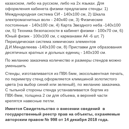
казахском, либо на русском, либо на 2х языках. Для
оформления кабинета физики предлагаем стенды: 1)
Международная система СИ - 140х100 см, 2) Шкала
электромагнитных волн - 240х40 см, 3) Физические
постоянные - 140х100 см, 4) Карта Звездного неба -140х100
см, 5) Техника безопасности в кабинет физики - 100х70 см, 6)
Юный физик - 100х100 см, с карманами А4 -6 шт, 7)
Периодическая система химических элементов
Д.И.Менделеева -140х100 см, 8) Приставки для образования
десятичных кратных и дольных единиц - 140х100 см.
По желанию заказчика количество и размеры стендов можно
уменьшить
Стенды, изготавливается из ПВХ-5мм, экосольвентная печать,
по периметру стенд оформляется климшиной золотистого
цвета (на выбор синий или зеленый), по желанию заказчика.
С тыльной стороны стенда устанавливается бортик из
ПВХ-8мм, толщина 2 см для объема, в верхней части
крепятся навесные петли.
Имеется Свидетельство о внесении сведений в
государственный реестр прав на объекты, охраняемые
авторским правом № 998 от 14 декабря 2018 года.