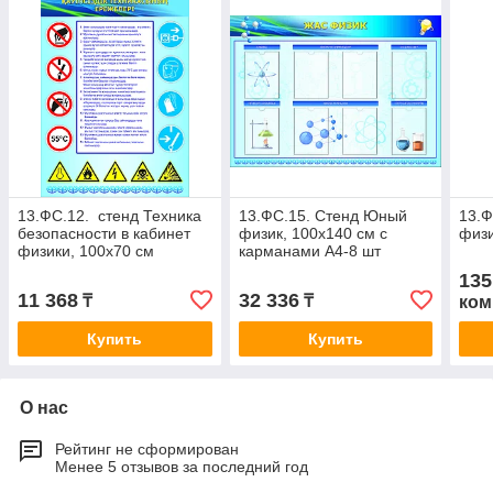
13.ФС.12. стенд Техника
13.ФС.15. Стенд Юный
13.Ф
безопасности в кабинет
физик, 100х140 см с
физи
физики, 100х70 см
карманами А4-8 шт
135
11 368
32 336
₸
₸
ком
Купить
Купить
О нас
Рейтинг не сформирован
Менее 5 отзывов за последний год