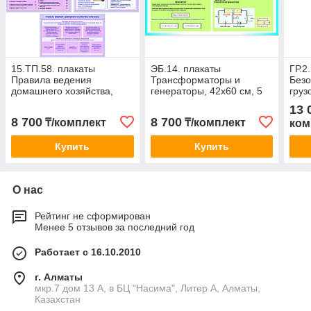
15.ТП.58. плакаты
ЭБ.14. плакаты
ГР.2
Правила ведения
Трансформаторы и
Безо
домашнего хозяйства,
генераторы, 42х60 см, 5
груз
42х60 см, 5 шт
шт
90х6
13 
8 700
8 700
₸/комплект
₸/комплект
ком
Купить
Купить
О нас
Рейтинг не сформирован
Менее 5 отзывов за последний год
Работает с 16.10.2010
г. Алматы
мкр.7 дом 13 А, в БЦ "Насима", Литер А, Алматы,
Казахстан