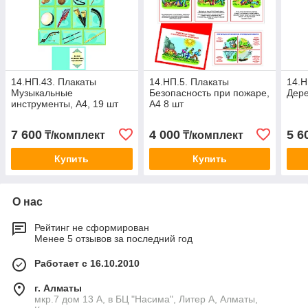
14.НП.43. Плакаты
14.НП.5. Плакаты
14.Н
Музыкальные
Безопасность при пожаре,
Дере
инструменты, А4, 19 шт
А4 8 шт
7 600
4 000
5 6
₸/комплект
₸/комплект
Купить
Купить
О нас
Рейтинг не сформирован
Менее 5 отзывов за последний год
Работает с 16.10.2010
г. Алматы
мкр.7 дом 13 А, в БЦ "Насима", Литер А, Алматы,