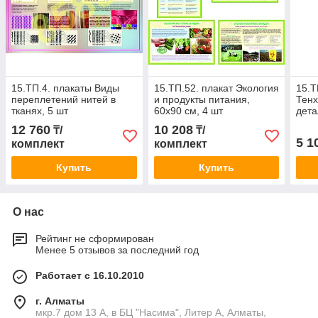
15.ТП.4. плакаты Виды
15.ТП.52. плакат Экология
15.Т
переплетений нитей в
и продукты питания,
Тенх
тканях, 5 шт
60х90 см, 4 шт
дета
12 760
10 208
₸/
₸/
5 1
комплект
комплект
Купить
Купить
О нас
Рейтинг не сформирован
Менее 5 отзывов за последний год
Работает с 16.10.2010
г. Алматы
мкр.7 дом 13 А, в БЦ "Насима", Литер А, Алматы,