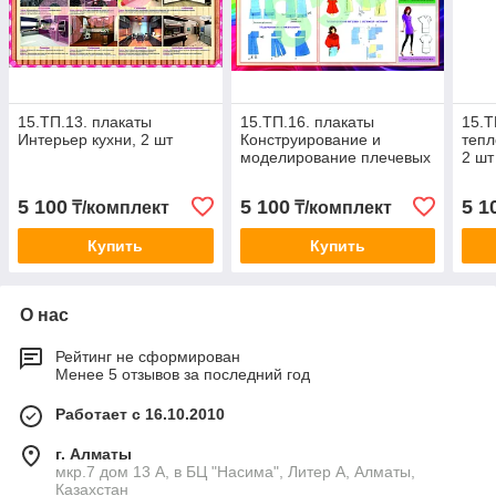
15.ТП.13. плакаты
15.ТП.16. плакаты
15.Т
Интерьер кухни, 2 шт
Конструирование и
тепл
моделирование плечевых
2 шт
изделий с
цельнокроенным рукавом,
5 100
5 100
5 1
₸/комплект
₸/комплект
2 шт
Купить
Купить
О нас
Рейтинг не сформирован
Менее 5 отзывов за последний год
Работает с 16.10.2010
г. Алматы
мкр.7 дом 13 А, в БЦ "Насима", Литер А, Алматы,
Казахстан