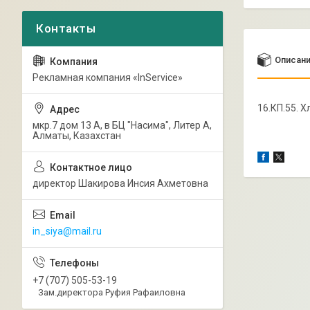
Описан
Рекламная компания «InService»
16.КП.55. 
мкр.7 дом 13 А, в БЦ "Насима", Литер А,
Алматы, Казахстан
директор Шакирова Инсия Ахметовна
in_siya@mail.ru
+7 (707) 505-53-19
Зам.директора Руфия Рафаиловна