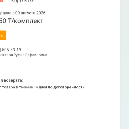
аз
Код:
16.КП.55
равка с 09 августа 2026
60 ₸/комплект
ть
) 505-53-19
ректора Руфия Рафаиловна
т товара в течение 14 дней
по договоренности