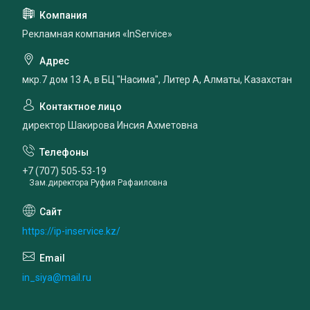
Рекламная компания «InService»
мкр.7 дом 13 А, в БЦ "Насима", Литер А, Алматы, Казахстан
директор Шакирова Инсия Ахметовна
+7 (707) 505-53-19
Зам.директора Руфия Рафаиловна
https://ip-inservice.kz/
in_siya@mail.ru