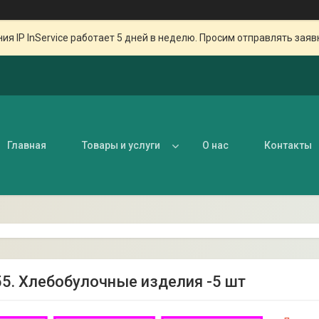
ия IP InService работает 5 дней в неделю. Просим отправлять заяв
Главная
Товары и услуги
О нас
Контакты
55. Хлебобулочные изделия -5 шт