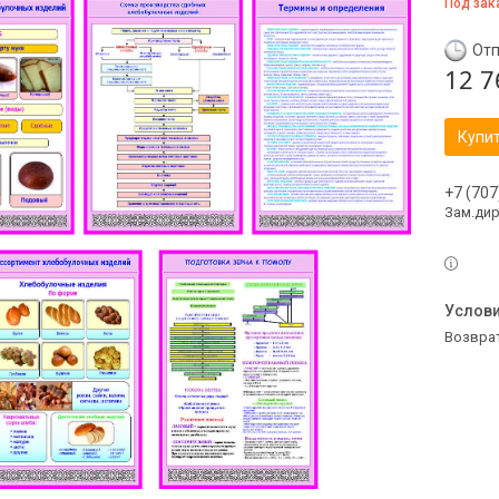
Под зак
Отп
12 7
Купи
+7 (707
Зам.ди
возвра