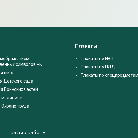
Плакаты
 изображением
Плакаты по НВП
твенных символов РК
Плакаты по ПДД
ля школ
Плакаты по спецпредмета
я Детского сада
я Воинских частей
о медицине
 Охране труда
График работы