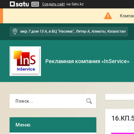
Создать сайт
на Satu.kz
Компан
мкр.7 дом 13 А, в БЦ "Насима", Литер А, Алматы, Казахстан
Рекламная компания «InService»
16.КП.