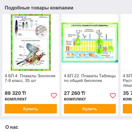
Подобные товары компании
4.БП.4. Плакаты Зоология
4.БП.22. Плакаты Таблицы
4.БП
7-8 класс, 35 шт
по общей биологии
Раст
лиша
клас
89 320
27 260
35 
₸/
₸/
комплект
комплект
ком
Купить
Купить
О нас