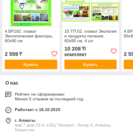
4.БР.182. плакат
15.ТП.52. плакат Экология
4.БР
Экологические факторы,
и продукты питания,
60х9
60х90 см
60х90 см, 4 шт
10 208
₸/
2 559
2 5
₸
комплект
Купить
Купить
О нас
Рейтинг не сформирован
Менее 5 отзывов за последний год
Работает с 16.10.2010
г. Алматы
мкр.7 дом 13 А, в БЦ "Насима", Литер А, Алматы,
Казахстан