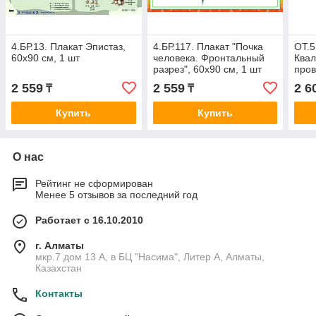
4.БР.13. Плакат Эпистаз,
4.БР.117. Плакат "Почка
ОТ.5
60х90 см, 1 шт
человека. Фронтальный
Ква
разрез", 60х90 см, 1 шт
пров
2 559
2 559
2 6
₸
₸
Купить
Купить
О нас
Рейтинг не сформирован
Менее 5 отзывов за последний год
Работает с 16.10.2010
г. Алматы
мкр.7 дом 13 А, в БЦ "Насима", Литер А, Алматы,
Казахстан
Контакты