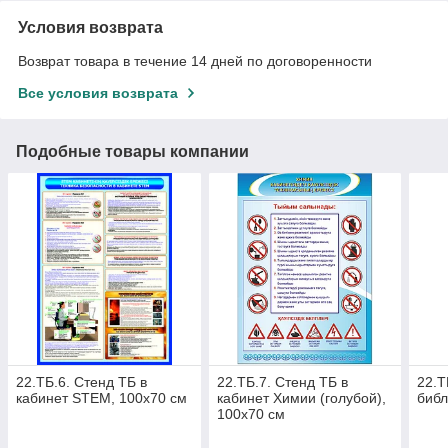
Условия возврата
Возврат товара в течение 14 дней по договоренности
Все условия возврата
Подобные товары компании
22.ТБ.6. Стенд ТБ в
22.ТБ.7. Стенд ТБ в
22.Т
кабинет STEM, 100х70 см
кабинет Химии (голубой),
библ
100х70 см