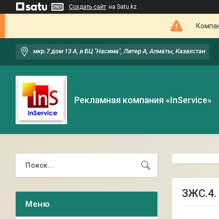
Создать сайт
на Satu.kz
Компан
мкр.7 дом 13 А, в БЦ "Насима", Литер А, Алматы, Казахстан
Рекламная компания «InService»
ЗЖС.4.