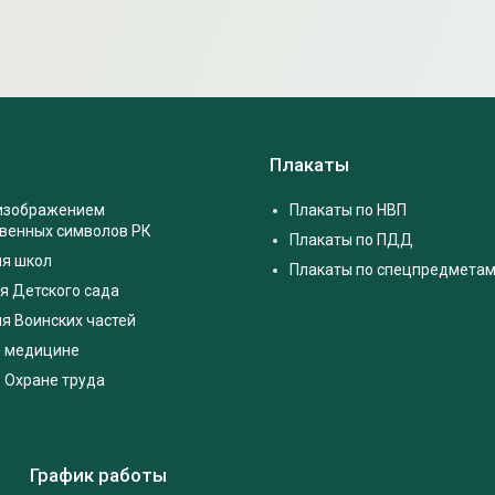
Плакаты
 изображением
Плакаты по НВП
твенных символов РК
Плакаты по ПДД
ля школ
Плакаты по спецпредмета
я Детского сада
я Воинских частей
о медицине
 Охране труда
График работы