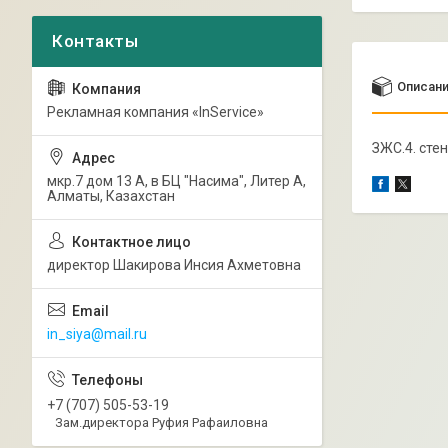
Описан
Рекламная компания «InService»
ЗЖС.4. сте
мкр.7 дом 13 А, в БЦ "Насима", Литер А,
Алматы, Казахстан
директор Шакирова Инсия Ахметовна
in_siya@mail.ru
+7 (707) 505-53-19
Зам.директора Руфия Рафаиловна