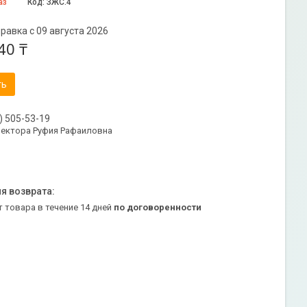
аз
Код:
ЗЖС.4
равка с 09 августа 2026
40 ₸
ть
) 505-53-19
ректора Руфия Рафаиловна
т товара в течение 14 дней
по договоренности