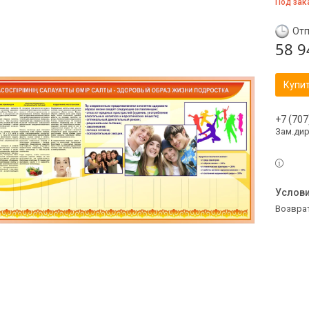
Под зак
Отп
58 9
Купи
+7 (707
Зам.ди
возвра