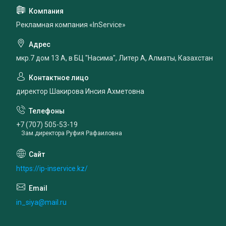
Рекламная компания «InService»
мкр.7 дом 13 А, в БЦ "Насима", Литер А, Алматы, Казахстан
директор Шакирова Инсия Ахметовна
+7 (707) 505-53-19
Зам.директора Руфия Рафаиловна
https://ip-inservice.kz/
in_siya@mail.ru