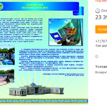
Под зак
Отп
23 3
Купи
+7 (707
Зам.ди
возвра