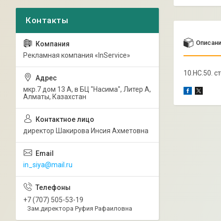
Описан
Рекламная компания «InService»
10.НС.50. с
мкр.7 дом 13 А, в БЦ "Насима", Литер А,
Алматы, Казахстан
директор Шакирова Инсия Ахметовна
in_siya@mail.ru
+7 (707) 505-53-19
Зам.директора Руфия Рафаиловна