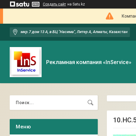
Создать сайт
на Satu.kz
Компан
мкр.7 дом 13 А, в БЦ "Насима", Литер А, Алматы, Казахстан
Рекламная компания «InService»
10.НС.