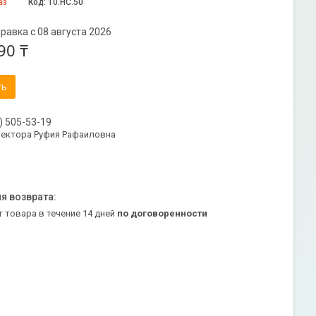
аз
Код:
10.НС.50
равка с 08 августа 2026
90 ₸
ть
) 505-53-19
ректора Руфия Рафаиловна
т товара в течение 14 дней
по договоренности