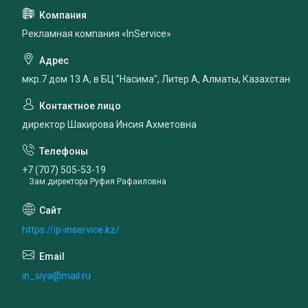
Рекламная компания «InService»
мкр.7 дом 13 А, в БЦ "Насима", Литер А, Алматы, Казахстан
директор Шакирова Инсия Ахметовна
+7 (707) 505-53-19
Зам.директора Руфия Рафаиловна
https://ip-inservice.kz/
in_siya@mail.ru