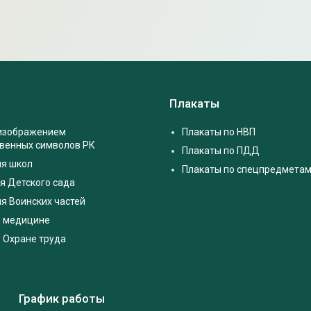
Плакаты
 изображением
Плакаты по НВП
твенных символов РК
Плакаты по ПДД
ля школ
Плакаты по спецпредмета
я Детского сада
я Воинских частей
о медицине
 Охране труда
График работы