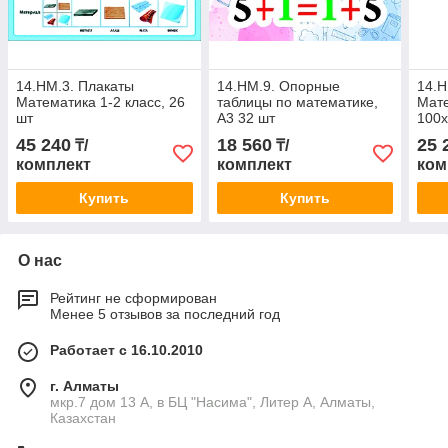
14.НМ.3. Плакаты
14.НМ.9. Опорные
14.Н
Математика 1-2 класс, 26
таблицы по математике,
Мате
шт
А3 32 шт
100х
шт (
45 240
18 560
25 
₸/
₸/
комплект
комплект
ком
Купить
Купить
О нас
Рейтинг не сформирован
Менее 5 отзывов за последний год
Работает с 16.10.2010
г. Алматы
мкр.7 дом 13 А, в БЦ "Насима", Литер А, Алматы,
Казахстан