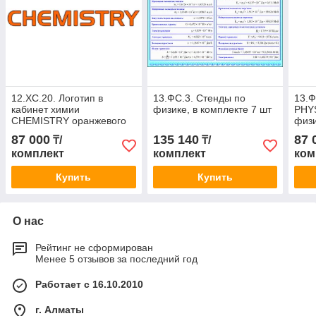
12.ХС.20. Логотип в
13.ФС.3. Стенды по
13.Ф
кабинет химии
физике, в комплекте 7 шт
PHYS
CHEMISTRY оранжевого
физи
цвета, по длине 3 метра,
87 000
135 140
87 
₸/
₸/
9 букв
комплект
комплект
ком
Купить
Купить
О нас
Рейтинг не сформирован
Менее 5 отзывов за последний год
Работает с 16.10.2010
г. Алматы