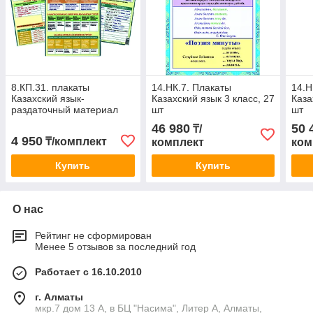
8.КП.31. плакаты
14.НК.7. Плакаты
14.Н
Казахский язык-
Казахский язык 3 класс, 27
Каза
раздаточный материал
шт
шт
А4-9 плакатов
46 980
50 
₸/
ламинированные
4 950
₸/комплект
комплект
ком
Купить
Купить
О нас
Рейтинг не сформирован
Менее 5 отзывов за последний год
Работает с 16.10.2010
г. Алматы
мкр.7 дом 13 А, в БЦ "Насима", Литер А, Алматы,