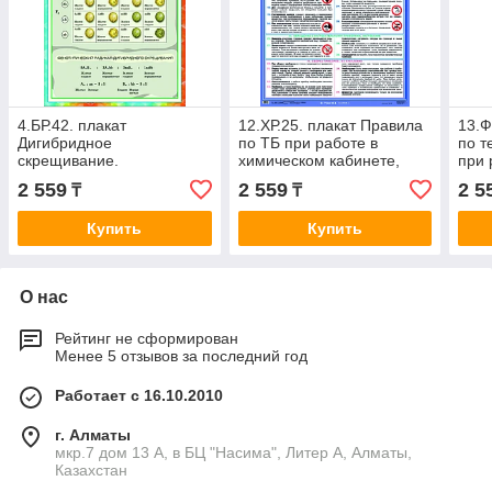
4.БР.42. плакат
12.ХР.25. плакат Правила
13.Ф
Дигибридное
по ТБ при работе в
по т
скрещивание.
химическом кабинете,
при 
независимое
60х90 см, фотобумага
физи
2 559
2 559
2 5
₸
₸
наследование признаков,
фот
60х90 см
Купить
Купить
О нас
Рейтинг не сформирован
Менее 5 отзывов за последний год
Работает с 16.10.2010
г. Алматы
мкр.7 дом 13 А, в БЦ "Насима", Литер А, Алматы,
Казахстан