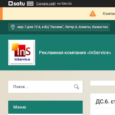
Создать сайт
на Satu.kz
Компан
мкр.7 дом 13 А, в БЦ "Насима", Литер А, Алматы, Казахстан
Рекламная компания «InService»
ДС.6. 