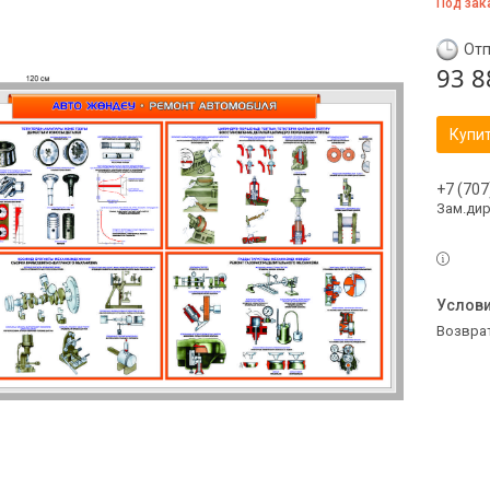
Под зак
Отп
93 8
Купи
+7 (707
Зам.ди
возвра