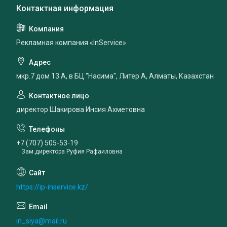
Рекламная компания «InService»
мкр.7 дом 13 А, в БЦ "Насима", Литер А, Алматы, Казахстан
директор Шакирова Инсия Ахметовна
+7 (707) 505-53-19
Зам.директора Руфия Рафаиловна
https://ip-inservice.kz/
in_siya@mail.ru