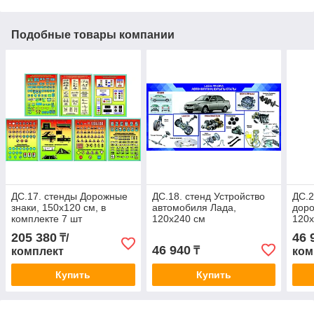
Подобные товары компании
ДС.17. стенды Дорожные
ДС.18. стенд Устройство
ДС.2
знаки, 150х120 см, в
автомобиля Лада,
доро
комплекте 7 шт
120х240 см
120х
2шт
205 380
46 
₸/
46 940
₸
комплект
ком
Купить
Купить