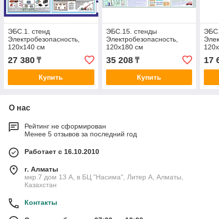
ЭБС.1. стенд
ЭБС.15. стенды
ЭБС.
Электробезопасность,
Электробезопасность,
Элек
120х140 см
120х180 см
120х
27 380
35 208
17 
₸
₸
Купить
Купить
О нас
Рейтинг не сформирован
Менее 5 отзывов за последний год
Работает с 16.10.2010
г. Алматы
мкр.7 дом 13 А, в БЦ "Насима", Литер А, Алматы,
Казахстан
Контакты