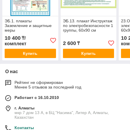
ЭБ.1. плакаты
ЭБ.13. плакат Инструктаж
23.О
Заземление и защитные
по электробезопасности 1
элек
меры
группы, 60х90 см
60х9
электробезопасности в
10 400
10 
₸/
электроустановках до
2 600
₸
комплект
ком
1000 В, 4 шт
Купить
Купить
О нас
Рейтинг не сформирован
Менее 5 отзывов за последний год
Работает с 16.10.2010
г. Алматы
мкр.7 дом 13 А, в БЦ "Насима", Литер А, Алматы,
Казахстан
Контакты