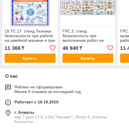
15.ТС.17. стенд Техника
ГРС.3. стенд
ГРС.
безопасности при работе
Безопасность при
прав
на швейной машине и при
выполнении работ на
рабо
выполнении ручных работ,
высоте, 120х240 см
11 368
46 940
11 
₸
₸
100х70 см
Купить
Купить
О нас
Рейтинг не сформирован
Менее 5 отзывов за последний год
Работает с 16.10.2010
г. Алматы
мкр.7 дом 13 А, в БЦ "Насима", Литер А, Алматы,
Казахстан