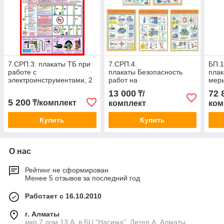
7.СРП.3. плакаты ТБ при
7.СРП.4.
БП.1
работе с
плакаты Безопасность
плак
электроинструментами, 2
работ на
меры
шт
металлообрабатывающих
сант
13 000
72 
₸/
станках, 5 шт
28 ш
5 200
₸/комплект
комплект
ком
Купить
Купить
О нас
Рейтинг не сформирован
Менее 5 отзывов за последний год
Работает с 16.10.2010
г. Алматы
мкр.7 дом 13 А, в БЦ "Насима", Литер А, Алматы,