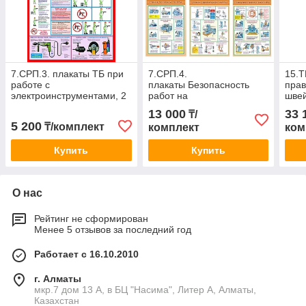
7.СРП.3. плакаты ТБ при
7.СРП.4.
15.Т
работе с
плакаты Безопасность
прав
электроинструментами, 2
работ на
швей
шт
металлообрабатывающих
13 ш
13 000
33 
₸/
станках, 5 шт
5 200
₸/комплект
комплект
ком
Купить
Купить
О нас
Рейтинг не сформирован
Менее 5 отзывов за последний год
Работает с 16.10.2010
г. Алматы
мкр.7 дом 13 А, в БЦ "Насима", Литер А, Алматы,
Казахстан