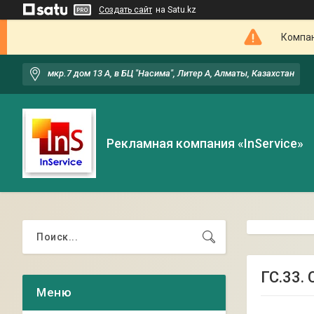
Создать сайт
на Satu.kz
Компан
мкр.7 дом 13 А, в БЦ "Насима", Литер А, Алматы, Казахстан
Рекламная компания «InService»
ГС.33.