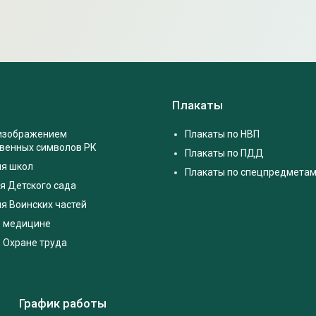
Плакаты
 изображением
Плакаты по НВП
твенных символов РК
Плакаты по ПДД
ля школ
Плакаты по спецпредмета
я Детского сада
я Воинских частей
о медицине
 Охране труда
График работы