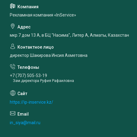
Рекламная компания «InService»
мкр.7 дом 13 А, в БЦ "Насима", Литер А, Алматы, Казахстан
директор Шакирова Инсия Ахметовна
+7 (707) 505-53-19
Зам.директора Руфия Рафаиловна
https://ip-inservice.kz/
in_siya@mail.ru