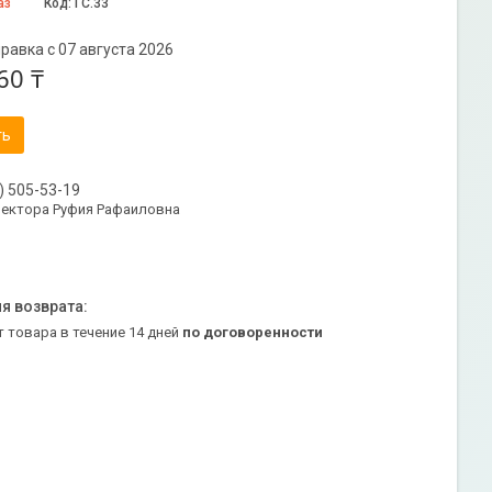
аз
Код:
ГС.33
равка с 07 августа 2026
60 ₸
ть
) 505-53-19
ректора Руфия Рафаиловна
т товара в течение 14 дней
по договоренности