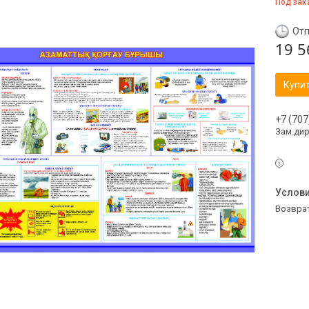
Под зак
Отп
19 5
Купи
+7 (707
Зам.ди
возвра