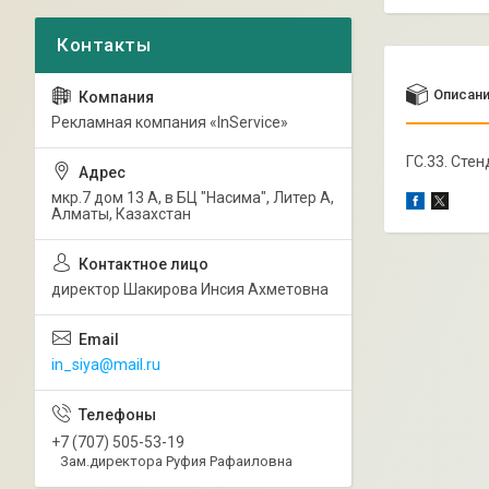
Описан
Рекламная компания «InService»
ГС.33. Сте
мкр.7 дом 13 А, в БЦ "Насима", Литер А,
Алматы, Казахстан
директор Шакирова Инсия Ахметовна
in_siya@mail.ru
+7 (707) 505-53-19
Зам.директора Руфия Рафаиловна