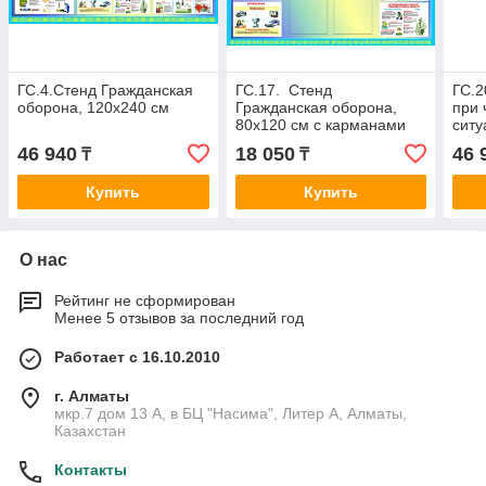
ГС.4.Стенд Гражданская
ГС.17. Стенд
ГС.2
оборона, 120х240 см
Гражданская оборона,
при 
80х120 см с карманами
ситу
А4- 2шт
46 940
18 050
46 
₸
₸
Купить
Купить
О нас
Рейтинг не сформирован
Менее 5 отзывов за последний год
Работает с 16.10.2010
г. Алматы
мкр.7 дом 13 А, в БЦ "Насима", Литер А, Алматы,
Казахстан
Контакты