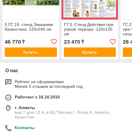
5.ГС.19. стенд Заказники
ГТ.3. Стенд Действия при
ГС.2
Казахстана, 120х240 см
угрозе террора -120х120
при 
см
ситу
46 770
23 470
26 
₸
₸
Купить
Купить
О нас
Рейтинг не сформирован
Менее 5 отзывов за последний год
Работает с 16.10.2010
г. Алматы
мкр.7 дом 13 А, в БЦ "Насима", Литер А, Алматы,
Казахстан
Контакты