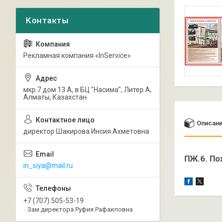
Рекламная компания «InService»
мкр.7 дом 13 А, в БЦ "Насима", Литер А,
Алматы, Казахстан
Описан
директор Шакирова Инсия Ахметовна
ПЖ.6. По
in_siya@mail.ru
+7 (707) 505-53-19
Зам.директора Руфия Рафаиловна