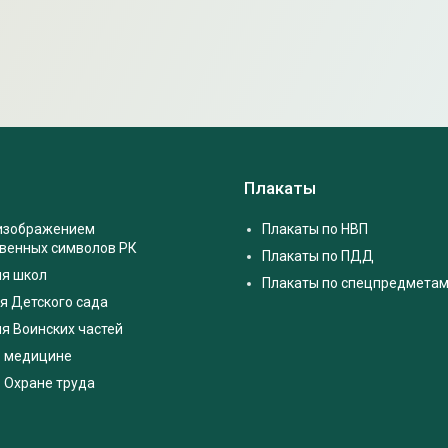
Плакаты
 изображением
Плакаты по НВП
твенных символов РК
Плакаты по ПДД
ля школ
Плакаты по спецпредмета
я Детского сада
я Воинских частей
о медицине
 Охране труда