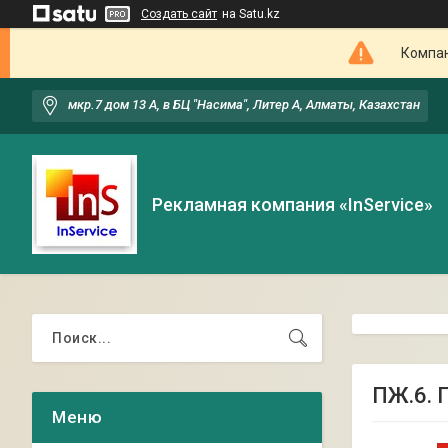
Создать сайт
на Satu.kz
Компан
мкр.7 дом 13 А, в БЦ "Насима", Литер А, Алматы, Казахстан
Рекламная компания «InService»
ПЖ.6. 