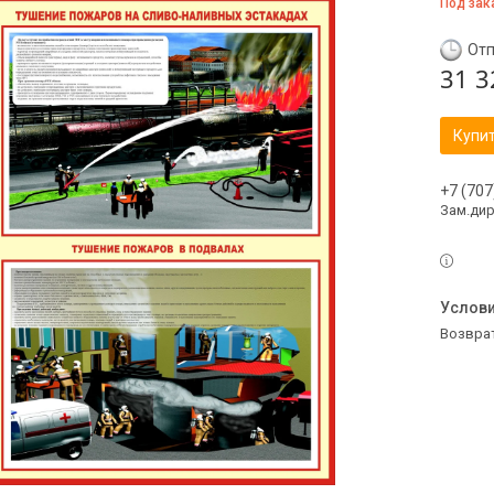
Под зак
Отп
31 3
Купи
+7 (707
Зам.ди
возвра