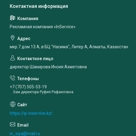
Рекламная компания «InService»
мкр.7 дом 13 А, в БЦ "Насима", Литер А, Алматы, Казахстан
директор Шакирова Инсия Ахметовна
+7 (707) 505-53-19
Зам.директора Руфия Рафаиловна
https://ip-inservice.kz/
in_siya@mail.ru