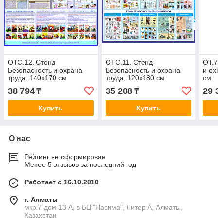
ОТС.12. Стенд
ОТС.11. Стенд
ОТ.7
Безопасность и охрана
Безопасность и охрана
и ох
труда, 140х170 см
труда, 120х180 см
см
38 794
35 208
29 
₸
₸
Купить
Купить
О нас
Рейтинг не сформирован
Менее 5 отзывов за последний год
Работает с 16.10.2010
г. Алматы
мкр.7 дом 13 А, в БЦ "Насима", Литер А, Алматы,
Казахстан