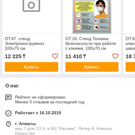
ОТ.67. стенд
ОТ.16. Стенд Техника
ОТ.6
Электроинструмент,
безопасности при работе
клас
100х75 см
с клеями, 100х70 см
швов
12 225
11 410
18 
₸
₸
Купить
Купить
О нас
Рейтинг не сформирован
Менее 5 отзывов за последний год
Работает с 16.10.2010
г. Алматы
мкр.7 дом 13 А, в БЦ "Насима", Литер А, Алматы,
Казахстан