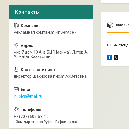
Описан
Рекламная компания «InService»
ОТ.64. стен
мкр.7 дом 13 А, в БЦ "Насима", Литер А,
Алматы, Казахстан
директор Шакирова Инсия Ахметовна
in_siya@mail.ru
+7 (707) 505-53-19
Зам.директора Руфия Рафаиловна