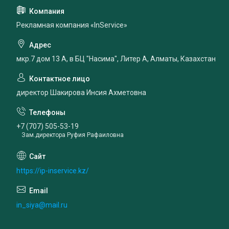
Рекламная компания «InService»
мкр.7 дом 13 А, в БЦ "Насима", Литер А, Алматы, Казахстан
директор Шакирова Инсия Ахметовна
+7 (707) 505-53-19
Зам.директора Руфия Рафаиловна
https://ip-inservice.kz/
in_siya@mail.ru