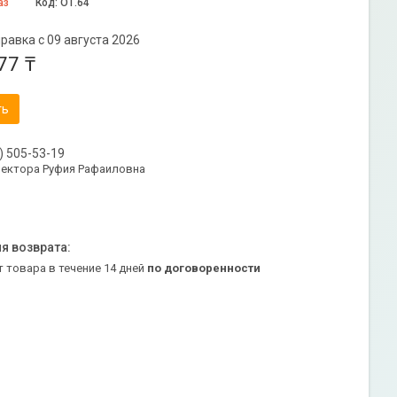
аз
Код:
ОТ.64
равка с 09 августа 2026
77 ₸
ть
) 505-53-19
ректора Руфия Рафаиловна
т товара в течение 14 дней
по договоренности