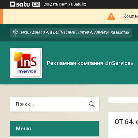
Создать сайт
на Satu.kz
Компан
мкр.7 дом 13 А, в БЦ "Насима", Литер А, Алматы, Казахстан
Рекламная компания «InService»
ОТ.64.