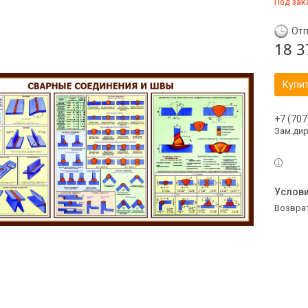
Под зак
Отп
18 3
Купи
+7 (707
Зам.ди
возвра