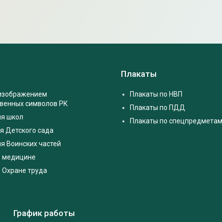
Плакаты
 изображением
Плакаты по НВП
твенных символов РК
Плакаты по ПДД
ля школ
Плакаты по спецпредмета
я Детского сада
я Воинских частей
о медицине
 Охране труда
График работы