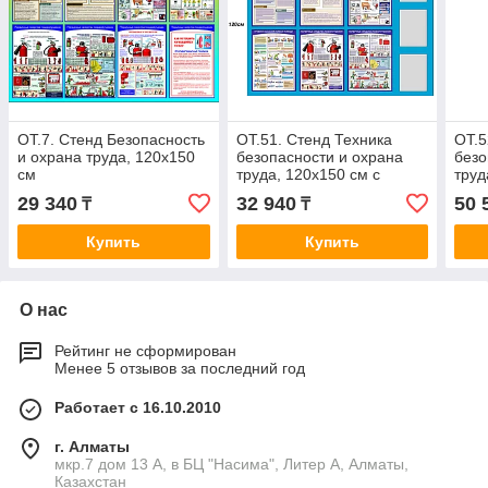
ОТ.7. Стенд Безопасность
ОТ.51. Стенд Техника
ОТ.5
и охрана труда, 120х150
безопасности и охрана
безо
см
труда, 120х150 см с
труд
карманами А4-3 шт
карм
29 340
32 940
50 
₸
₸
Купить
Купить
О нас
Рейтинг не сформирован
Менее 5 отзывов за последний год
Работает с 16.10.2010
г. Алматы
мкр.7 дом 13 А, в БЦ "Насима", Литер А, Алматы,
Казахстан