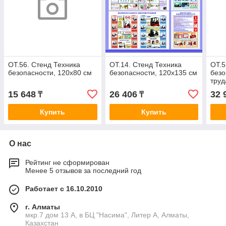
ОТ.56. Стенд Техника
ОТ.14. Стенд Техника
ОТ.5
безопасности, 120х80 см
безопасности, 120х135 см
безо
труд
карм
15 648
26 406
32 
₸
₸
Купить
Купить
О нас
Рейтинг не сформирован
Менее 5 отзывов за последний год
Работает с 16.10.2010
г. Алматы
мкр.7 дом 13 А, в БЦ "Насима", Литер А, Алматы,
Казахстан