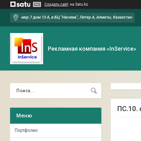
Создать сайт
на Satu.kz
мкр.7 дом 13 А, в БЦ "Насима", Литер А, Алматы, Казахстан
Рекламная компания «InService»
ПС.10.
Портфолио