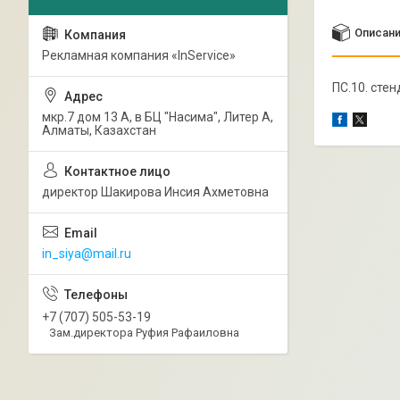
Описан
Рекламная компания «InService»
ПС.10. сте
мкр.7 дом 13 А, в БЦ "Насима", Литер А,
Алматы, Казахстан
директор Шакирова Инсия Ахметовна
in_siya@mail.ru
+7 (707) 505-53-19
Зам.директора Руфия Рафаиловна