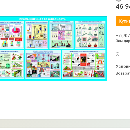
46 9
Купи
+7 (707
Зам.ди
возвра