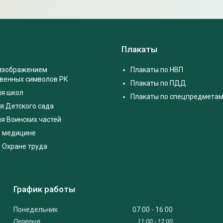
Плакаты
 изображением
Плакаты по НВП
твенных символов РК
Плакаты по ПДД
ля школ
Плакаты по спецпредмета
я Детского сада
я Воинских частей
о медицине
 Охране труда
График работы
Понедельник
07:00
16:00
11:00
12:00