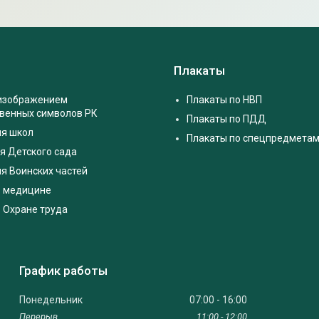
Плакаты
 изображением
Плакаты по НВП
твенных символов РК
Плакаты по ПДД
ля школ
Плакаты по спецпредмета
я Детского сада
я Воинских частей
о медицине
 Охране труда
График работы
Понедельник
07:00
16:00
11:00
12:00