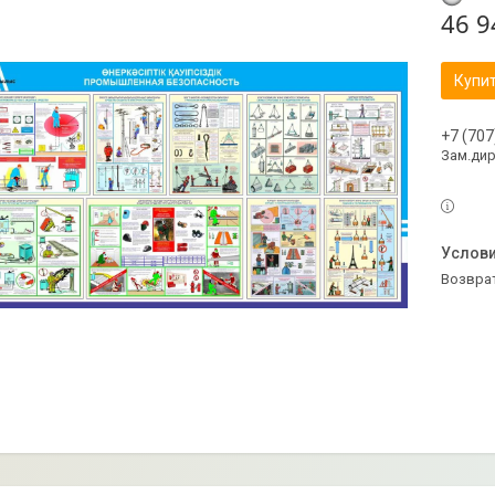
46 9
Купи
+7 (707
Зам.ди
возвра