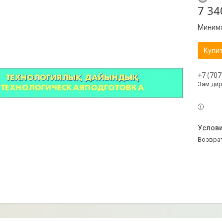
7 34
Минима
Купи
+7 (707
Зам.ди
возвра