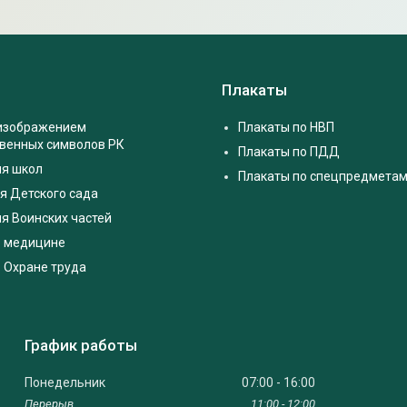
Плакаты
 изображением
Плакаты по НВП
твенных символов РК
Плакаты по ПДД
ля школ
Плакаты по спецпредмета
я Детского сада
я Воинских частей
о медицине
 Охране труда
График работы
Понедельник
07:00
16:00
11:00
12:00