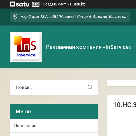
Создать сайт
на Satu.kz
мкр.7 дом 13 А, в БЦ "Насима", Литер А, Алматы, Казахстан
Рекламная компания «InService»
10.НС.
Портфолио