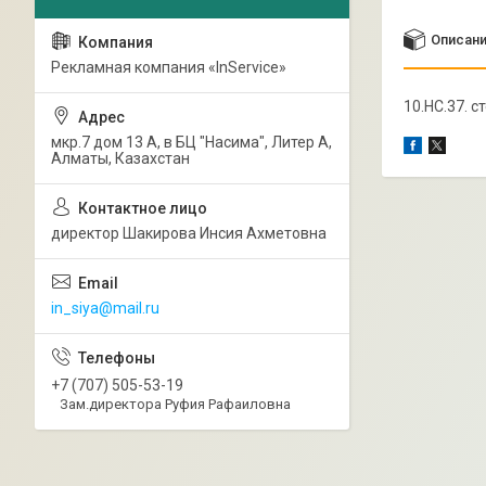
Описан
Рекламная компания «InService»
10.НС.37. 
мкр.7 дом 13 А, в БЦ "Насима", Литер А,
Алматы, Казахстан
директор Шакирова Инсия Ахметовна
in_siya@mail.ru
+7 (707) 505-53-19
Зам.директора Руфия Рафаиловна