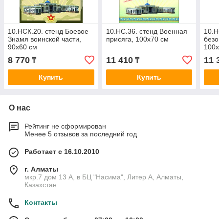
10.НСК.20. стенд Боевое
10.НС.36. стенд Военная
10.Н
Знамя воинской части,
присяга, 100х70 см
безо
90х60 см
100х
8 770
11 410
11 
₸
₸
Купить
Купить
О нас
Рейтинг не сформирован
Менее 5 отзывов за последний год
Работает с 16.10.2010
г. Алматы
мкр.7 дом 13 А, в БЦ "Насима", Литер А, Алматы,
Казахстан
Контакты