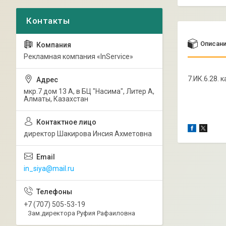
Описан
Рекламная компания «InService»
7.ИК.6.28. 
мкр.7 дом 13 А, в БЦ "Насима", Литер А,
Алматы, Казахстан
директор Шакирова Инсия Ахметовна
in_siya@mail.ru
+7 (707) 505-53-19
Зам.директора Руфия Рафаиловна