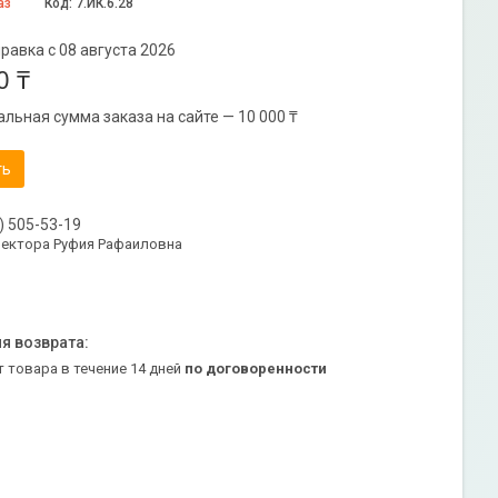
аз
Код:
7.ИК.6.28
равка с 08 августа 2026
0 ₸
льная сумма заказа на сайте — 10 000 ₸
ть
) 505-53-19
ректора Руфия Рафаиловна
т товара в течение 14 дней
по договоренности