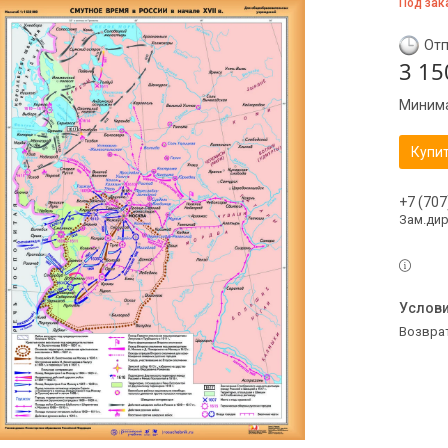
Под зак
Отп
3 15
Минима
Купи
+7 (707
Зам.ди
возвра