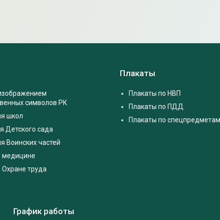
Плакаты
 изображением
Плакаты по НВП
твенных символов РК
Плакаты по ПДД
ля школ
Плакаты по спецпредмета
я Детского сада
я Воинских частей
о медицине
 Охране труда
График работы