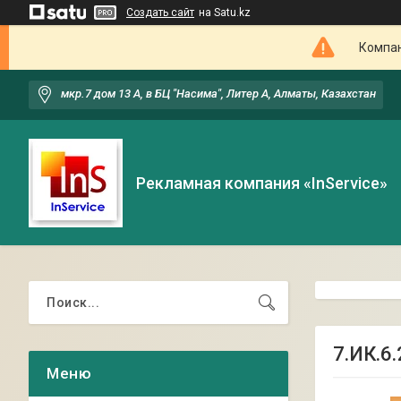
Создать сайт
на Satu.kz
Компан
мкр.7 дом 13 А, в БЦ "Насима", Литер А, Алматы, Казахстан
Рекламная компания «InService»
7.ИК.6.