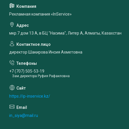
Рекламная компания «InService»
мкр.7 дом 13 А, в БЦ "Насима", Литер А, Алматы, Казахстан
директор Шакирова Инсия Ахметовна
+7 (707) 505-53-19
Зам.директора Руфия Рафаиловна
https://ip-inservice.kz/
in_siya@mail.ru