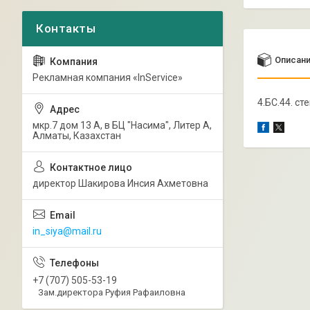
Описан
Рекламная компания «InService»
4.БС.44. с
мкр.7 дом 13 А, в БЦ "Насима", Литер А,
Алматы, Казахстан
директор Шакирова Инсия Ахметовна
in_siya@mail.ru
+7 (707) 505-53-19
Зам.директора Руфия Рафаиловна