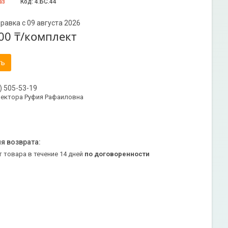
аз
Код:
4.БС.44
равка с 09 августа 2026
00 ₸/комплект
ть
) 505-53-19
ректора Руфия Рафаиловна
т товара в течение 14 дней
по договоренности