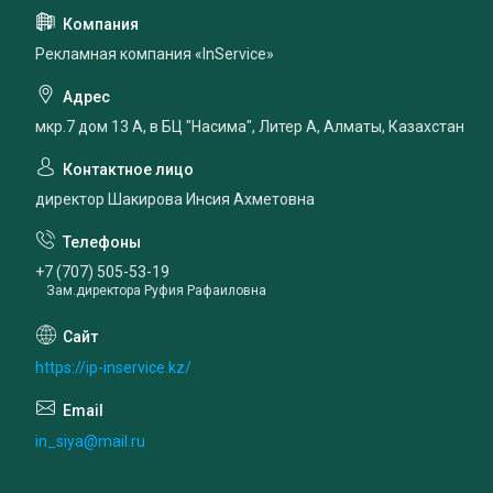
Рекламная компания «InService»
мкр.7 дом 13 А, в БЦ "Насима", Литер А, Алматы, Казахстан
директор Шакирова Инсия Ахметовна
+7 (707) 505-53-19
Зам.директора Руфия Рафаиловна
https://ip-inservice.kz/
in_siya@mail.ru