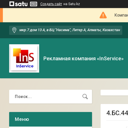
Создать сайт
на Satu.kz
Компан
мкр.7 дом 13 А, в БЦ "Насима", Литер А, Алматы, Казахстан
Рекламная компания «InService»
4.БС.4