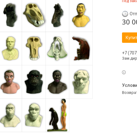
Под зак
Отп
30 0
Купи
+7 (707
Зам.ди
возвра