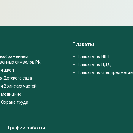
Плакаты
 изображением
Плакаты по НВП
твенных символов РК
Плакаты по ПДД
ля школ
Плакаты по спецпредмета
я Детского сада
я Воинских частей
о медицине
 Охране труда
График работы