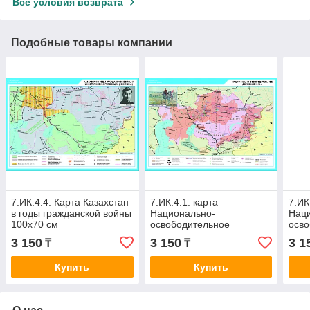
Все условия возврата
Подобные товары компании
7.ИК.4.4. Карта Казахстан
7.ИК.4.1. карта
7.ИК
в годы гражданской войны
Национально-
Нац
100х70 см
освободительное
осво
движение в 1916 г.,
каза
3 150
3 150
3 1
₸
₸
100х70 см (фотобумага)
поло
Купить
Купить