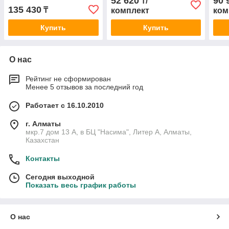
52 620
90 
₸/
135 430
₸
комплект
ком
Купить
Купить
О нас
Рейтинг не сформирован
Менее 5 отзывов за последний год
Работает с 16.10.2010
г. Алматы
мкр.7 дом 13 А, в БЦ "Насима", Литер А, Алматы,
Казахстан
Контакты
Сегодня выходной
Показать весь график работы
О нас