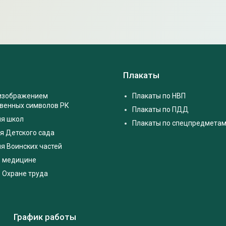
Плакаты
 изображением
Плакаты по НВП
твенных символов РК
Плакаты по ПДД
ля школ
Плакаты по спецпредмета
я Детского сада
я Воинских частей
о медицине
 Охране труда
График работы