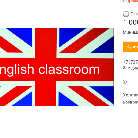
Под зак
Отп
1 00
Минима
Купи
+7 (707
Зам.ди
возвра