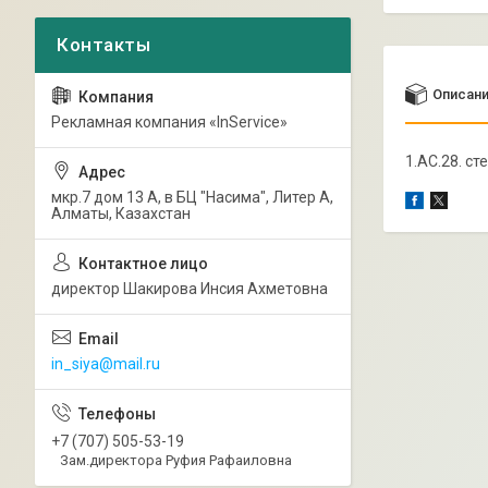
Описан
Рекламная компания «InService»
1.АС.28. ст
мкр.7 дом 13 А, в БЦ "Насима", Литер А,
Алматы, Казахстан
директор Шакирова Инсия Ахметовна
in_siya@mail.ru
+7 (707) 505-53-19
Зам.директора Руфия Рафаиловна