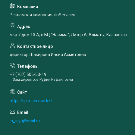
Рекламная компания «InService»
мкр.7 дом 13 А, в БЦ "Насима", Литер А, Алматы, Казахстан
директор Шакирова Инсия Ахметовна
+7 (707) 505-53-19
Зам.директора Руфия Рафаиловна
https://ip-inservice.kz/
in_siya@mail.ru