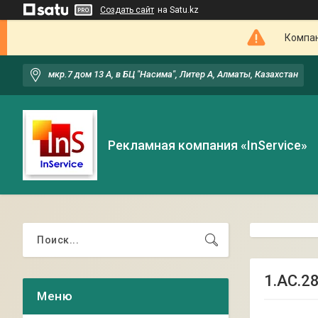
Создать сайт
на Satu.kz
Компан
мкр.7 дом 13 А, в БЦ "Насима", Литер А, Алматы, Казахстан
Рекламная компания «InService»
1.АС.28