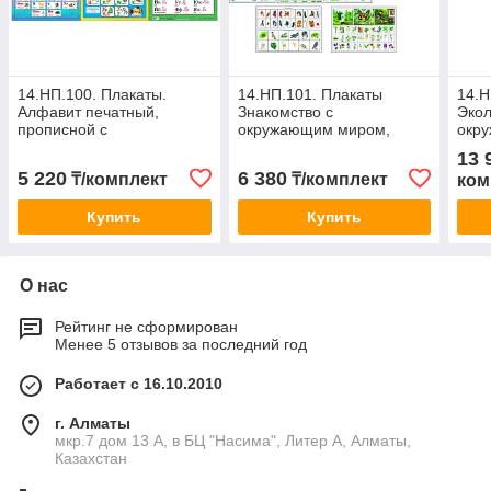
14.НП.100. Плакаты.
14.НП.101. Плакаты
14.Н
Алфавит печатный,
Знакомство с
Экол
прописной с
окружающим миром,
окр
транскрипцией, казахский,
экология (разрезной
13 
английский и русский, в
материал), А3, 9 шт
5 220
6 380
₸/комплект
₸/комплект
ком
комплекте
Купить
Купить
О нас
Рейтинг не сформирован
Менее 5 отзывов за последний год
Работает с 16.10.2010
г. Алматы
мкр.7 дом 13 А, в БЦ "Насима", Литер А, Алматы,
Казахстан