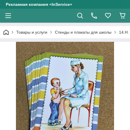
Рекламная компания «InService»
Товары и услуги
Стенды и плакаты для школы
14.Н.