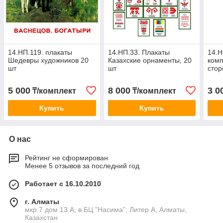
14.НП.119. плакаты
14.НП.33. Плакаты
14.Н
Шедевры художников 20
Казахские орнаменты, 20
комп
шт
шт
стор
5 000
8 000
3 0
₸/комплект
₸/комплект
Купить
Купить
О нас
Рейтинг не сформирован
Менее 5 отзывов за последний год
Работает с 16.10.2010
г. Алматы
мкр.7 дом 13 А, в БЦ "Насима", Литер А, Алматы,
Казахстан