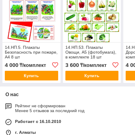
14.НП.5. Плакаты
14.НП.53. Плакаты
14.Н
Безопасность при пожаре,
Овощи, А5 (фотобумага),
Доро
А4 8 шт
в комплекте 18 шт
комп
4 000
3 600
4 0
₸/комплект
₸/комплект
Купить
Купить
О нас
Рейтинг не сформирован
Менее 5 отзывов за последний год
Работает с 16.10.2010
г. Алматы