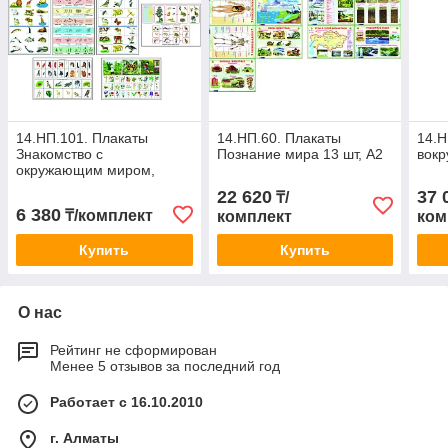
14.НП.101. Плакаты
14.НП.60. Плакаты
14.Н
Знакомство с
Познание мира 13 шт, А2
вокр
окружающим миром,
экология (разрезной
22 620
37 
₸/
материал), А3, 9 шт
6 380
₸/комплект
комплект
ком
Купить
Купить
О нас
Рейтинг не сформирован
Менее 5 отзывов за последний год
Работает с 16.10.2010
г. Алматы