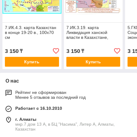
7.ИК.4.3. карта Казахстан
7.ИК.3.19. карта
5.ГК
в конце 19-20 в., 100х70
Ликвидация ханской
Соц
см
власти в Казахстане,
экон
100х70 см (фотобумага)
СССР
100х
3 150
3 150
3 1
₸
₸
Купить
Купить
О нас
Рейтинг не сформирован
Менее 5 отзывов за последний год
Работает с 16.10.2010
г. Алматы
мкр.7 дом 13 А, в БЦ "Насима", Литер А, Алматы,
Казахстан