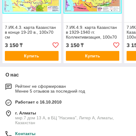
7.ИК.4.3. карта Казахстан
7.ИК.4.9. карта Казахстан
7.ИК
в конце 19-20 в., 100х70
в 1929-1940 гг.
Каза
см
Коллективизация, 100х70
100х
см (фотобумага)
3 150
3 150
3 1
₸
₸
Купить
Купить
О нас
Рейтинг не сформирован
Менее 5 отзывов за последний год
Работает с 16.10.2010
г. Алматы
мкр.7 дом 13 А, в БЦ "Насима", Литер А, Алматы,
Казахстан
Контакты