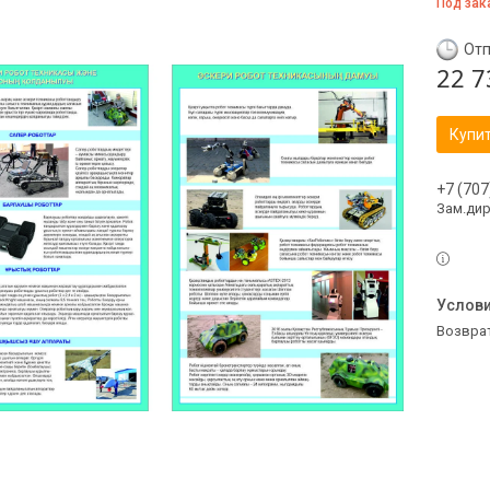
Под зак
Отп
22 7
Купи
+7 (707
Зам.ди
возвра