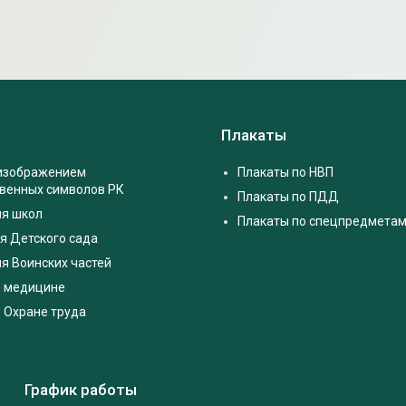
Плакаты
 изображением
Плакаты по НВП
твенных символов РК
Плакаты по ПДД
ля школ
Плакаты по спецпредмета
я Детского сада
я Воинских частей
о медицине
 Охране труда
График работы