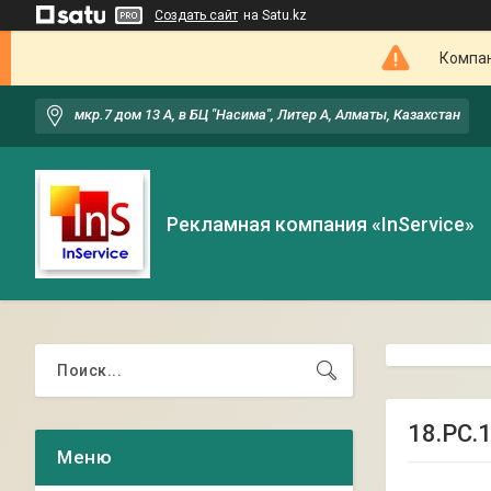
Создать сайт
на Satu.kz
Компан
мкр.7 дом 13 А, в БЦ "Насима", Литер А, Алматы, Казахстан
Рекламная компания «InService»
18.РС.