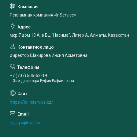
Рекламная компания «InService»
мкр.7 дом 13 А, в БЦ "Насима", Литер А, Алматы, Казахстан
директор Шакирова Инсия Ахметовна
+7 (707) 505-53-19
Зам.директора Руфия Рафаиловна
https://ip-inservice.kz/
in_siya@mail.ru