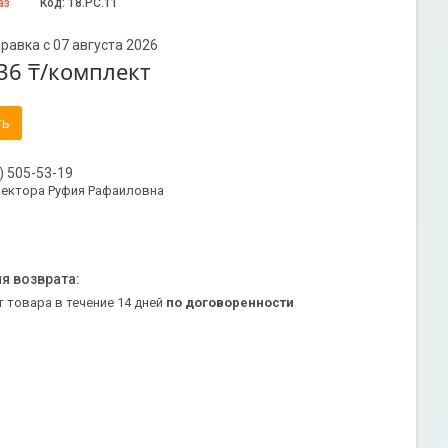
аз
Код:
18.РС.11
равка с 07 августа 2026
36 ₸/комплект
ть
) 505-53-19
ректора Руфия Рафаиловна
т товара в течение 14 дней
по договоренности