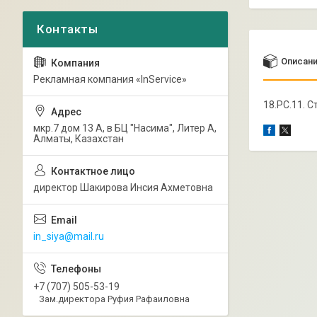
Описан
Рекламная компания «InService»
18.РС.11. 
мкр.7 дом 13 А, в БЦ "Насима", Литер А,
Алматы, Казахстан
директор Шакирова Инсия Ахметовна
in_siya@mail.ru
+7 (707) 505-53-19
Зам.директора Руфия Рафаиловна